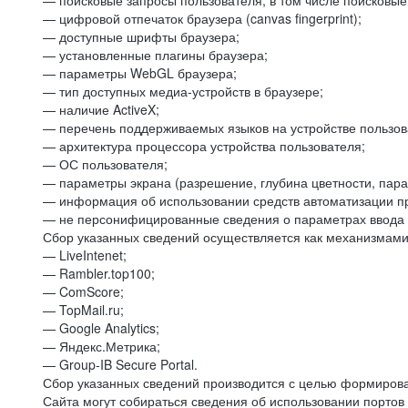
— поисковые запросы пользователя, в том числе поисковы
— цифровой отпечаток браузера (canvas fingerprint);
— доступные шрифты браузера;
— установленные плагины браузера;
— параметры WebGL браузера;
— тип доступных медиа-устройств в браузере;
— наличие ActiveX;
— перечень поддерживаемых языков на устройстве пользов
— архитектура процессора устройства пользователя;
— ОС пользователя;
— параметры экрана (разрешение, глубина цветности, пар
— информация об использовании средств автоматизации пр
— не персонифицированные сведения о параметрах ввода 
Сбор указанных сведений осуществляется как механизмами 
— LiveIntenet;
— Rambler.top100;
— ComScore;
— TopMail.ru;
— Google Analytics;
— Яндекс.Метрика;
— Group-IB Secure Portal.
Сбор указанных сведений производится с целью формирова
Сайта могут собираться сведения об использовании портов