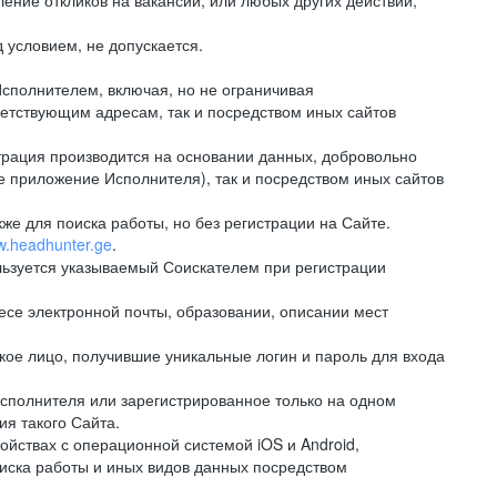
ение откликов на вакансии, или любых других действий,
 условием, не допускается.
сполнителем, включая, но не ограничивая
ветствующим адресам, так и посредством иных сайтов
рация производится на основании данных, добровольно
е приложение Исполнителя), так и посредством иных сайтов
е для поиска работы, но без регистрации на Сайте.
ww.headhunter.ge
.
льзуется указываемый Соискателем при регистрации
е электронной почты, образовании, описании мест
ое лицо, получившие уникальные логин и пароль для входа
сполнителя или зарегистрированное только на одном
ия такого Сайта.
ствах с операционной системой iOS и Android,
иска работы и иных видов данных посредством