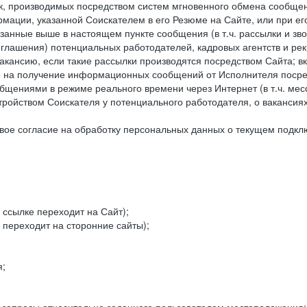
к, производимых посредством систем мгновенного обмена сообще
рмации, указанной Соискателем в его Резюме на Сайте, или при е
занные выше в настоящем пункте сообщения (в т.ч. рассылки и зв
риглашения) потенциальных работодателей, кадровых агентств и ре
кансию, если такие рассылки производятся посредством Сайта; в
ие на получение информационных сообщений от Исполнителя посре
щениями в режиме реального времени через Интернет (в т.ч. мессе
ойством Соискателя у потенциального работодателя, о вакансиях
ое согласие на обработку персональных данных о текущем подклю
 ссылке переходит на Сайт);
 переходит на сторонние сайты);
я;