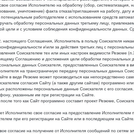
свое согласие Исполнителю на обработку (сбор, систематизация, 
рование, уничтожение) факта отказа/приглашения на работу, дату
 потенциальным работодателем с использованием средств автомати
учать обработку персональных данных третьему лицу, привлекае
ной цели и с условием соблюдения конфиденциальности данных. Ср
.2. настоящего Соглашения, Исполнитель в пользу Соискателя ника
е конфиденциальности и\или за действия третьих лиц с персональ
вления Соискателем тех или иных настроек видимости Резюме (п.3
тоящему Соглашению и достижения цели обработки персональных д
рсональных данных Соискателя, предоставленных Соискателем в 
сполнителя на трансграничную передачу персональных данных Сои
айте в виде Резюме может производиться как непосредственно с
искателем согласия Сайту (а также другим сайтам) программно ил
орых расположены персональные данные Соискателя с его согласия
фону, указанным им при регистрации на Сайте.
), после того как Сайт программно составит проект Резюме, Соиска
ет Исполнителю свое согласие на предоставление Исполнителем 
елем при его регистрации на Сайте или в последующем на Сайте,
ое согласие на получение от Исполнителя сообщений по сетям эле