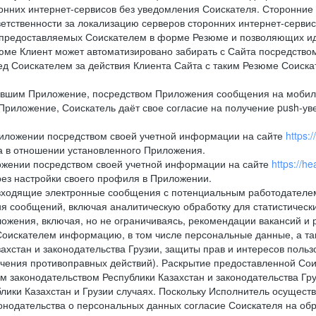
онних интернет-сервисов без уведомления Соискателя. Сторонние
ветственности за локализацию серверов сторонних интернет-серви
 предоставляемых Соискателем в форме Резюме и позволяющих и
зюме Клиент может автоматизировано забирать с Сайта посредством ф
перед Соискателем за действия Клиента Сайта с таким Резюме Соиск
вившим Приложение, посредством Приложения сообщения на мобиль
Приложение, Соискатель даёт свое согласие на получение push-уве
Приложении посредством своей учетной информации на сайте
https:
а в отношении установленного Приложения.
ложении посредством своей учетной информации на сайте
https://h
рез настройки своего профиля в Приложении.
е и входящие электронные сообщения с потенциальным работодател
я сообщений, включая аналитическую обработку для статистическ
жения, включая, но не ограничиваясь, рекомендации вакансий и р
Соискателем информацию, в том числе персональные данные, а та
хстан и законодательства Грузии, защиты прав и интересов пользо
ечения противоправных действий). Раскрытие предоставленной Со
м законодательством Республики Казахстан и законодательства Гр
лики Казахстан и Грузии случаях. Поскольку Исполнитель осущест
нодательства о персональных данных согласие Соискателя на обр