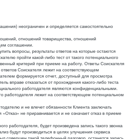
лашения) неограничен и определяется самостоятельно
тношений, отношений товарищества, отношений
щем соглашении.
упить вопросы, результаты ответов на которые остаются
ателю пройти какой-либо тест от такого потенциального
твенный критерий при приеме на работу. Ответы Соискателя
 ответов Соискателя лежит на соответствующем
кателем формируется отчет, доступный для просмотра
ель вправе отказаться от прохождения какого-либо теста
тенциального работодателя являются конфиденциальными.
ого работодателя лежит на соответствующем потенциальном
тодателю и не влечет обязанности Клиента заключать
 «Отказ» не приравнивается и не означает отказ в приеме
ного работодателя, будет произведена запись такого звонка
лиз будут производиться в целях улучшения сервиса
был совершен такой телефонный разговор, останется запись