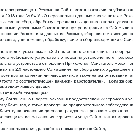
кателю размещать Резюме на Сайте, искать вакансии, опубликованн
 мая 2013 года № 94-V «О персональных данных и их защите» и Зак
гласие на сбор, обработку персональных данных в целях, указанн
нными, указанными Соискателем при регистрации на Сайте или в
тношении Резюме или данных из Резюме), сбор, систематизация, н
ирование, уничтожение, обработку, поиск и сбор информации о Со
лю в целях, указанных в п.2.3 настоящего Соглашения, на сбор да
воего мобильного устройства в отношении установленного Приложе
льного устройства в отношении Приложения Соискатель может такж
нных в п.2.3 настоящего Соглашения, на сбор данных о домашнем а
троке при заполнении личных данных, а также на использование т
тости по соответствующей вакансии работодателей. Таким же обра
нии своих личных данных.
ючает в себя следующее:
ему Соглашению и персонализация предоставляемых сервисов и ус
сти у Клиентов, а также проведение предварительного собеседовани
Клиенту на основании договора гражданско-правового характера;
 касающихся использования сервисов и услуг Сайта, контактирова
ля;
а их использования, разработка новых сервисов Сайта;