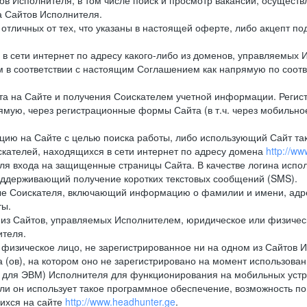
в Исполнителя, в том числе поиск и просмотр вакансий, осуществл
а Сайтов Исполнителя.
тличных от тех, что указаны в настоящей оферте, либо акцепт под
 сети интернет по адресу какого-либо из доменов, управляемых И
м в соответствии с настоящим Соглашением как напрямую по соот
а на Сайте и получения Соискателем учетной информации. Регист
мую, через регистрационные формы Сайта (в т.ч. через мобильно
ию на Сайте с целью поиска работы, либо использующий Сайт такж
кателей, находящихся в сети интернет по адресу домена
http://w
ля входа на защищенные страницы Сайта. В качестве логина испо
оддерживающий получение коротких текстовых сообщений (SMS).
 Соискателя, включающий информацию о фамилии и имени, адрес
ты.
из Сайтов, управляемых Исполнителем, юридическое или физическ
ителя.
физическое лицо, не зарегистрированное ни на одном из Сайтов И
 (ов), на котором оно не зарегистрировано на момент использован
ля ЭВМ) Исполнителя для функционирования на мобильных устрой
 он использует такое программное обеспечение, возможность по
ихся на сайте
http://www.headhunter.ge
.