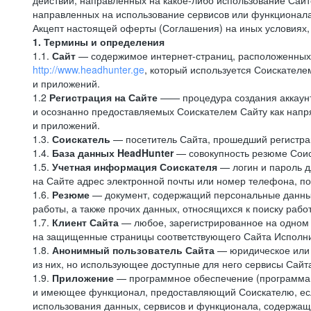
действий, направленных на какое-либо использование Сайто
направленных на использование сервисов или функционал
Акцепт настоящей оферты (Соглашения) на иных условиях, о
1. Термины и определения
1.1.
Сайт
— содержимое интернет-страниц, расположенных в
http://www.headhunter.ge
, который используется Соискателе
и приложений.
1.2
Регистрация на Сайте
—— процедура создания аккаунт
и осознанно предоставляемых Соискателем Сайту как напря
и приложений.
1.3.
Соискатель
— посетитель Сайта, прошедший регистрац
1.4.
База данных HeadHunter
— совокупность резюме Соис
1.5.
Учетная информация Соискателя
— логин и пароль д
на Сайте адрес электронной почты или номер телефона, п
1.6.
Резюме
— документ, содержащий персональные данные
работы, а также прочих данных, относящихся к поиску рабо
1.7.
Клиент Сайта
— любое, зарегистрированное на одном 
на защищенные страницы соответствующего Сайта Исполн
1.8.
Анонимный пользователь Сайта
— юридическое или 
из них, но использующее доступные для него сервисы Сайта
1.9.
Приложение
— программное обеспечение (программа д
и имеющее функционал, предоставляющий Соискателю, если
использования данных, сервисов и функционала, содержащ