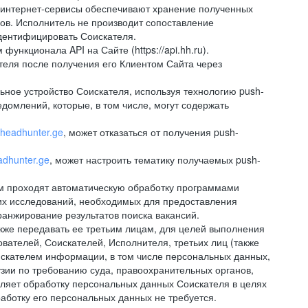
 интернет-сервисы обеспечивают хранение полученных
сов. Исполнитель не производит сопоставление
дентифицировать Соискателя.
ункционала API на Сайте (https://api.hh.ru).
ателя после получения его Клиентом Сайта через
ное устройство Соискателя, используя технологию push-
домлений, которые, в том числе, могут содержать
//headhunter.ge
, может отказаться от получения push-
eadhunter.ge
, может настроить тематику получаемых push-
ем проходят автоматическую обработку программами
их исследований, необходимых для предоставления
анжирование результатов поиска вакансий.
кже передавать ее третьим лицам, для целей выполнения
вателей, Соискателей, Исполнителя, третьих лиц (также
искателем информации, в том числе персональных данных,
узии по требованию суда, правоохранительных органов,
вляет обработку персональных данных Соискателя в целях
аботку его персональных данных не требуется.