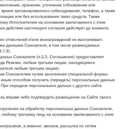
накопление, хранение, уточнение (обновление или
 и время запланированного собеседования, телефон, а также
зации или без использования таких средств. Также
мому Исполнителем на основании заключаемого с этим
ок действия настоящего согласия действует до момента
ких отчислений и\или вознаграждений не выплачивает.
ными данными Соискателя, в том числе размещаемых
.1.3).
анных Соискателя (п.2.3. Соглашения) предоставляет
виде Резюме, любым третьим лицам, находящимся
скателя любым третьим лицам).
амим Соискателем путем заполнения специальной формы
и иным способом получить (передать) персональные данные
. При передаче персональных данных с другого сайта
тель вправе либо подтвердить размещение на Сайте такого
поручения на обработку персональных данных Соискателя,
 любому третьему лицу на основании заключаемого с этим
ктросвязи, а именно: звонков, рассылок по сетям