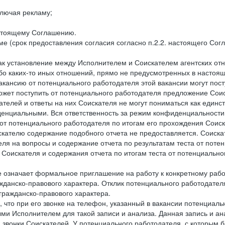
лючая рекламу;
астоящему Соглашению.
е (срок предоставления согласия согласно п.2.2. настоящего Сог
как установление между Исполнителем и Соискателем агентских о
ибо каких-то иных отношений, прямо не предусмотренных в настоя
акансию от потенциального работодателя этой вакансии могут пост
ожет поступить от потенциального работодателя предложение Соиск
ателей и ответы на них Соискателя не могут пониматься как единс
енциальными. Вся ответственность за режим конфиденциальности
 от потенциального работодателя по итогам его прохождения Соис
кателю содержание подобного отчета не предоставляется. Соискат
еля на вопросы и содержание отчета по результатам теста от по
 Соискателя и содержания отчета по итогам теста от потенциальн
е означает формальное приглашение на работу к конкретному рабо
жданско-правового характера. Отклик потенциального работодателя
 гражданско-правового характера.
 что при его звонке на телефон, указанный в вакансии потенциаль
и Исполнителем для такой записи и анализа. Данная запись и ана
 звонки Соискателей. У потенциального работодателя, с которым 